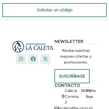
Solicitar un código
NEWSLETTER
Reciba nuestras
mejores ofertas y
promociones.
SUSCRÍBASE
CONTACTO
Calle la
38712
Breña
,
Corvina,
Baja
2
lacaleta@acoron.es