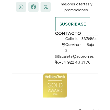
mejores ofertas y
promociones.
SUSCRÍBASE
CONTACTO
Calle la
38712
Breña
,
Corvina,
Baja
2
lacaleta@acoron.es
+34 922 43 31 70