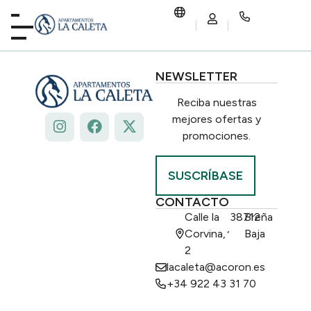
NEWSLETTER
Reciba nuestras
mejores ofertas y
promociones.
SUSCRÍBASE
CONTACTO
Calle la
38712
Breña
,
Corvina,
Baja
2
lacaleta@acoron.es
+34 922 43 31 70