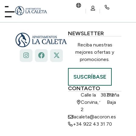
NEWSLETTER
Reciba nuestras
mejores ofertas y
promociones.
SUSCRÍBASE
CONTACTO
Calle la
38712
Breña
,
Corvina,
Baja
2
lacaleta@acoron.es
+34 922 43 31 70